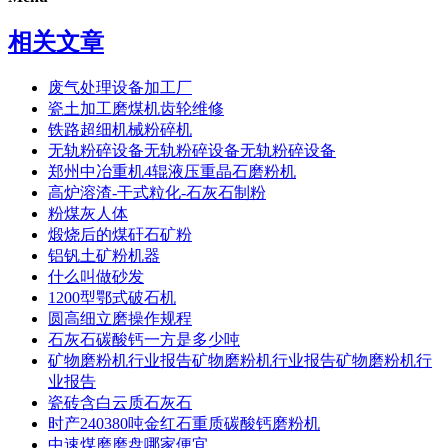
相关文章
废气处理设备加工厂
瓷土加工磨煤机齿轮维修
铁路超细机械粉碎机
无轨粉碎设备无轨粉碎设备无轨粉碎设备
郑州中冶重机4辊液压重晶石磨粉机
高炉溶渣-干式粒化-石灰石制粉
粉煤灰人体
煅烧后的煤矸石矿粉
铝钒土矿粉机器
什么叫做砂发
1200型鄂式破石机
圆高细立磨操作规程
石灰石碳酸钙一方是多少吨
矿物磨粉机行业报告矿物磨粉机行业报告矿物磨粉机行
业报告
瓷砖含白云质石灰石
时产240380吨金红石重质碳酸钙磨粉机
中速煤磨磨盘哪家便宜