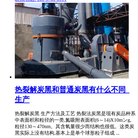
热裂解炭黑和普通炭黑有什么不同_
生产
热裂解炭黑 生产方法及工艺 热裂法炭黑是现有炭品种系
中表面积和粒径的一类,氮吸附表面积(6～14)X10mンg,
粒径130～470nm。其含氧量很少而结构也很低。这类炭
黑实际上没有结构,基本上是单个球形粒子组成 ...