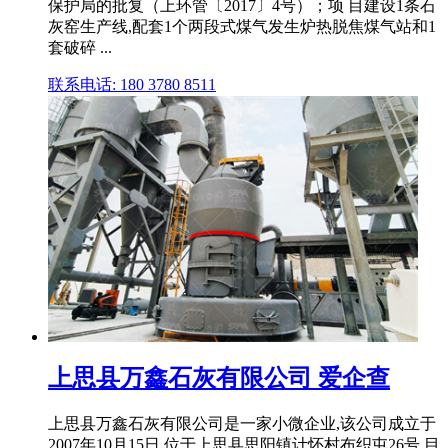
保护局的批复（上环管〔2017〕4号）；项 目建设1条石
灰窑生产线,配套1个两段式煤气发生炉热脱焦煤气站和1
套破碎 ...
联系电话: 180 3780 8511
上思县万鑫石灰有限公司 爱企查
上思县万鑫石灰有限公司是一家小微企业,该公司成立于
2007年10月15日,位于上思县思阳镇计怀村布织屯26号,目