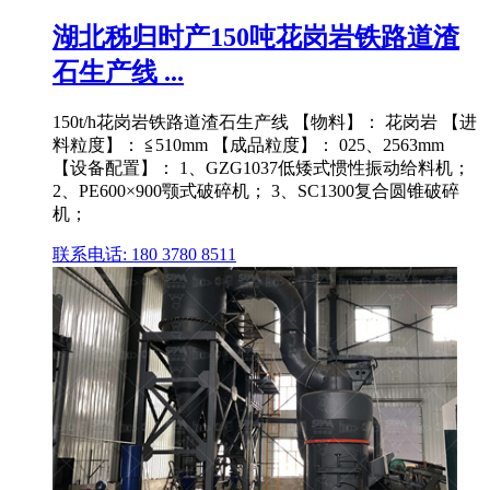
湖北秭归时产150吨花岗岩铁路道渣
石生产线 ...
150t/h花岗岩铁路道渣石生产线 【物料】： 花岗岩 【进
料粒度】： ≦510mm 【成品粒度】： 025、2563mm
【设备配置】： 1、GZG1037低矮式惯性振动给料机；
2、PE600×900颚式破碎机； 3、SC1300复合圆锥破碎
机；
联系电话: 180 3780 8511