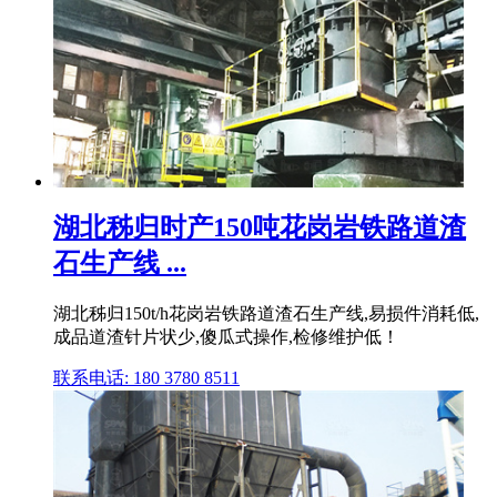
湖北秭归时产150吨花岗岩铁路道渣
石生产线 ...
湖北秭归150t/h花岗岩铁路道渣石生产线,易损件消耗低,
成品道渣针片状少,傻瓜式操作,检修维护低！
联系电话: 180 3780 8511