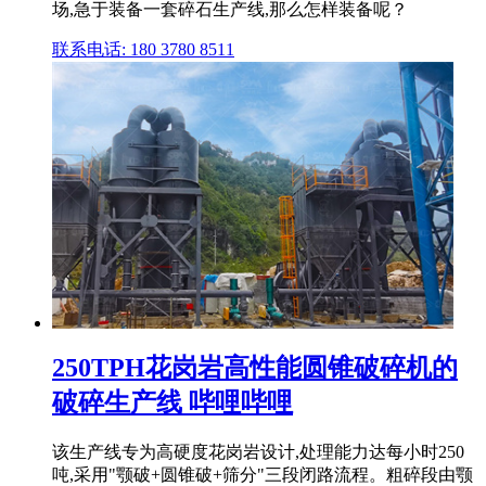
场,急于装备一套碎石生产线,那么怎样装备呢？
联系电话: 180 3780 8511
250TPH花岗岩高性能圆锥破碎机的
破碎生产线 哔哩哔哩
该生产线专为高硬度花岗岩设计,处理能力达每小时250
吨,采用"颚破+圆锥破+筛分"三段闭路流程。粗碎段由颚