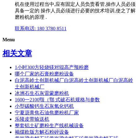
机在使用过程当中,应有固定人员负责看管,操作人员必须
具备一定的 操作人员必须进行必要的技术培训,使之了解
磨粉机的原理 .
联系电话: 180 3780 8511
Menu
相关文章
1小时300方轻烧镁对辊高产预粉磨
哪个厂家的石膏粉磨粉设备
白泥高岭土创新机械厂白泥高岭土创新机械厂白泥高岭
土创新机械厂
冰洲石生石灰雷蒙磨粉机
1600一2100颚（鄂 式破石机规格与参数
小型碳酸钙生石灰氧化钙机
宁夏沥青焦石油焦磨粉机厂家
乐陵皮带输送机
整套铝土矿磨粉生产线机械设备
褐煤欧版方解石粉碎设备