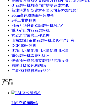
黄岗梁方解石矿黄岗梁方解石矿黄岗梁方解石矿
矿石磨粉机故障与维护制造成本低
新津恒通新型建材有限公司花桥加气砖厂
20cm高钙粉路面粉碎单价
2手工业磨粉机
河南万华废钢欧版磨粉机MTW
重庆矿山方解石磨粉机
玄武岩雷蒙磨工作原理
山东325目堇青石磨粉机出售生产厂家
DCF100粉碎机
矿粉用水量矿粉用水量矿粉用水量
重钙磨粉机雷蒙机徐州
炉碴预粉磨砂粉立磨精品砂粉设备
有转让碳酸钙科的吗
二氧化硅磨粉机mc3320
产品
LM 立式磨粉机