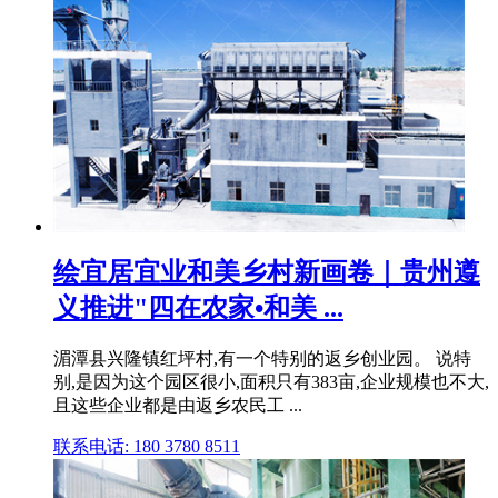
绘宜居宜业和美乡村新画卷｜贵州遵
义推进"四在农家•和美 ...
湄潭县兴隆镇红坪村,有一个特别的返乡创业园。 说特
别,是因为这个园区很小,面积只有383亩,企业规模也不大,
且这些企业都是由返乡农民工 ...
联系电话: 180 3780 8511