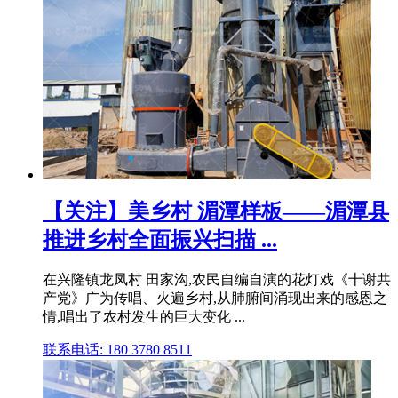
【关注】美乡村 湄潭样板——湄潭县
推进乡村全面振兴扫描 ...
在兴隆镇龙凤村 田家沟,农民自编自演的花灯戏《十谢共
产党》广为传唱、火遍乡村,从肺腑间涌现出来的感恩之
情,唱出了农村发生的巨大变化 ...
联系电话: 180 3780 8511