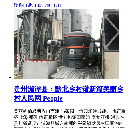
联系电话: 180 3780 8511
贵州湄潭县：黔北乡村谱新篇美丽乡
村人民网 People
美丽的偏岩塘依山而建,与茶园、竹园相映成趣。 仇正腾
摄 七彩部落 仇正腾摄 世外桃源田家沟 李龙江摄 漫步在
贵州省遵义市湄潭县城东南部的兴隆镇龙凤村田家沟内,