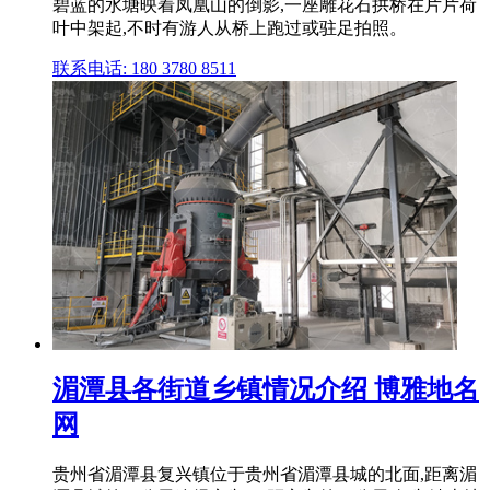
碧蓝的水塘映着凤凰山的倒影,一座雕花石拱桥在片片荷
叶中架起,不时有游人从桥上跑过或驻足拍照。
联系电话: 180 3780 8511
湄潭县各街道乡镇情况介绍 博雅地名
网
贵州省湄潭县复兴镇位于贵州省湄潭县城的北面,距离湄