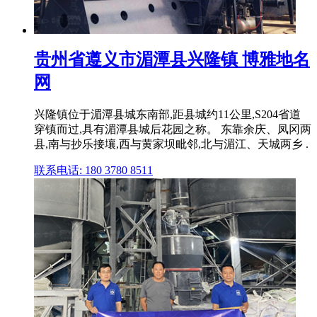
贵州省遵义市湄潭县兴隆镇 博雅地名
网
兴隆镇位于湄潭县城东南部,距县城约11公里,S204省道
穿镇而过,具有湄潭县城后花园之称。 东靠余庆、凤冈两
县,南与抄乐接壤,西与黄家坝毗邻,北与湄江、天城两乡 .
联系电话: 180 3780 8511