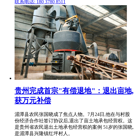
联系电话: 180 3780 8511
贵州完成首宗"有偿退地"：退出亩地,
获万元补偿
湄潭县农民张国晓成了焦点人物。7月24日,他在与村股
份经济合作社签订协议后,退出了亩土地承包经营权。这
是贵州省农民退出土地承包经营权的案例 51岁的张国晓,
是湄潭县兴隆镇红坪村人。