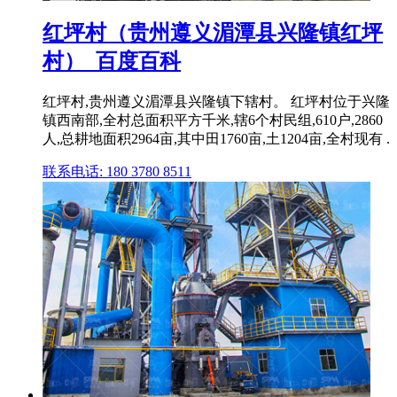
红坪村（贵州遵义湄潭县兴隆镇红坪
村）_百度百科
红坪村,贵州遵义湄潭县兴隆镇下辖村。 红坪村位于兴隆
镇西南部,全村总面积平方千米,辖6个村民组,610户,2860
人,总耕地面积2964亩,其中田1760亩,土1204亩,全村现有 .
联系电话: 180 3780 8511