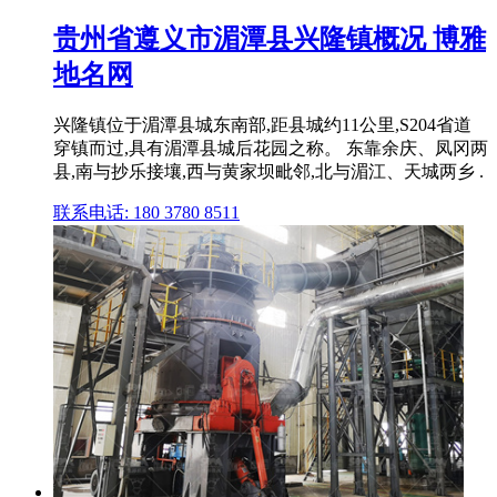
贵州省遵义市湄潭县兴隆镇概况 博雅
地名网
兴隆镇位于湄潭县城东南部,距县城约11公里,S204省道
穿镇而过,具有湄潭县城后花园之称。 东靠余庆、凤冈两
县,南与抄乐接壤,西与黄家坝毗邻,北与湄江、天城两乡 .
联系电话: 180 3780 8511