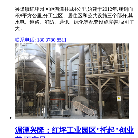
兴隆镇红坪园区距湄潭县城4公里,始建于2012年,规划面
积8平方公里,分工业区、居住区和公共设施三个部分,其
水电、道路、消防、通讯、绿化等配套设施完善,吸引了
大 .
联系电话: 180 3780 8511
湄潭兴隆：红坪工业园区"托起"创业