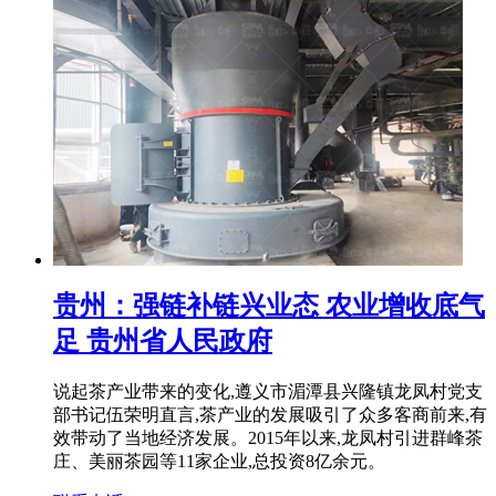
贵州：强链补链兴业态 农业增收底气
足 贵州省人民政府
说起茶产业带来的变化,遵义市湄潭县兴隆镇龙凤村党支
部书记伍荣明直言,茶产业的发展吸引了众多客商前来,有
效带动了当地经济发展。2015年以来,龙凤村引进群峰茶
庄、美丽茶园等11家企业,总投资8亿余元。