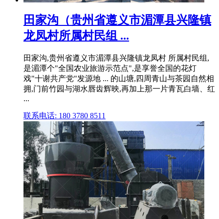
田家沟（贵州省遵义市湄潭县兴隆镇
龙凤村所属村民组 ...
田家沟,贵州省遵义市湄潭县兴隆镇龙凤村 所属村民组,
是湄潭个"全国农业旅游示范点",是享誉全国的花灯
戏"十谢共产党"发源地 ... 的山塘,四周青山与茶园自然相
拥,门前竹园与湖水唇齿辉映,再加上那一片青瓦白墙、红
...
联系电话: 180 3780 8511