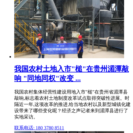
我国农村土地入市"槌"在贵州湄潭敲
响 "同地同权"改变 ...
我国农村集体经营性建设用地入市"槌"在贵州省湄潭县
敲响,标志着农村土地制度改革试点取得突破性进展。时
隔近一年,这项改革的推进,给当地农村以及新型城镇化建
设带来了哪些变化呢？经济之声记者来到湄潭县进行了
实地采访。
联系电话: 180 3780 8511