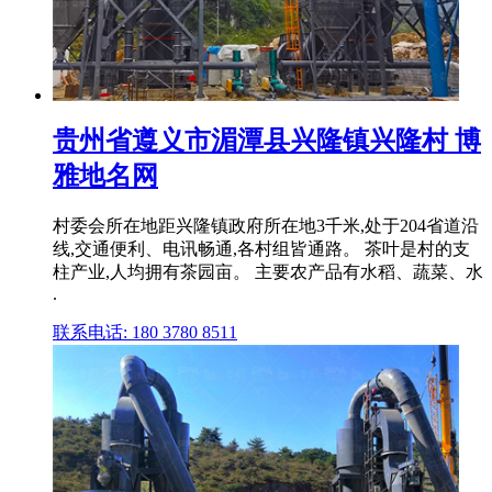
贵州省遵义市湄潭县兴隆镇兴隆村 博
雅地名网
村委会所在地距兴隆镇政府所在地3千米,处于204省道沿
线,交通便利、电讯畅通,各村组皆通路。 茶叶是村的支
柱产业,人均拥有茶园亩。 主要农产品有水稻、蔬菜、水
.
联系电话: 180 3780 8511