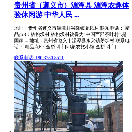
贵州省（遵义市）湄潭县 湄潭农趣体
验休闲游 中华人民 ...
地址：贵州省遵义市湄潭县兴隆镇龙凤村 联系电话： 精
品点3：核桃坝村 核桃坝村被誉为"中国西部茶叶村",是
国家 ... 地址：贵州省遵义市湄潭县永兴镇茅坝村 联系电
话： 精品点6：金桥·斗门印象农旅小镇 金桥·斗门 ...
联系电话: 180 3780 8511