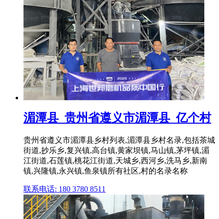
湄潭县_贵州省遵义市湄潭县_亿个村
贵州省遵义市湄潭县乡村列表,湄潭县乡村名录,包括茶城
街道,抄乐乡,复兴镇,高台镇,黄家坝镇,马山镇,茅坪镇,湄
江街道,石莲镇,桃花江街道,天城乡,西河乡,洗马乡,新南
镇,兴隆镇,永兴镇,鱼泉镇所有社区,村的名录名称
联系电话: 180 3780 8511