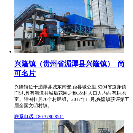
兴隆镇（贵州省湄潭县兴隆镇）_尚
可名片
兴隆镇位于湄潭县城东南部,距县城公里,S204省道穿镇
而过,具有湄潭县城后花园之称,农村人口人均占有耕地
亩。辖9村1居70个村民组。2017年11月,兴隆镇获评第五
届全国文明村镇。
联系电话: 180 3780 8511