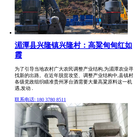
湄潭县兴隆镇兴隆村：高粱甸甸红如
霞
为了引导当地农村广大农民调整产业结构,为湄潭农业寻
找新的出路。在近年脱贫攻坚、调整产业结构中,县镇村
各级党政组织瞄准贵州茅台酒需要大量高粱原料这一机
遇,发动 .
联系电话: 180 3780 8511