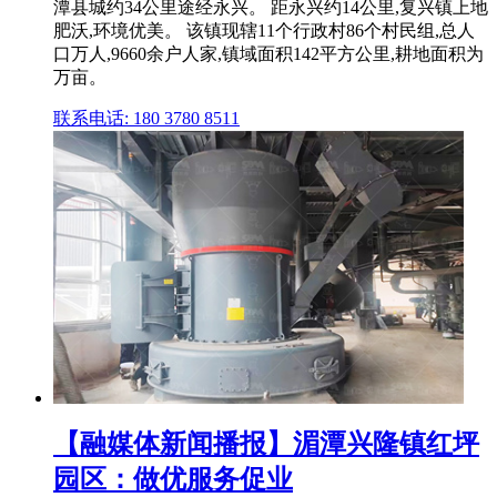
潭县城约34公里途经永兴。 距永兴约14公里,复兴镇上地
肥沃,环境优美。 该镇现辖11个行政村86个村民组,总人
口万人,9660余户人家,镇域面积142平方公里,耕地面积为
万亩。
联系电话: 180 3780 8511
【融媒体新闻播报】湄潭兴隆镇红坪
园区：做优服务促业